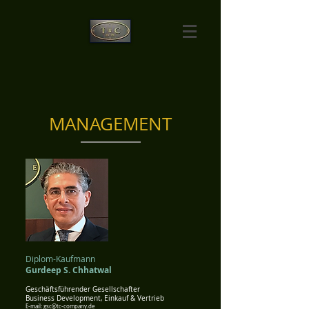
MANAGEMENT
Diplom-Kaufmann
Gurdeep S. Chhatwal
Geschäftsführender Gesellschafter
Business Development, Einkauf & Vertrieb
E-mail:
gsc@tc-company.de