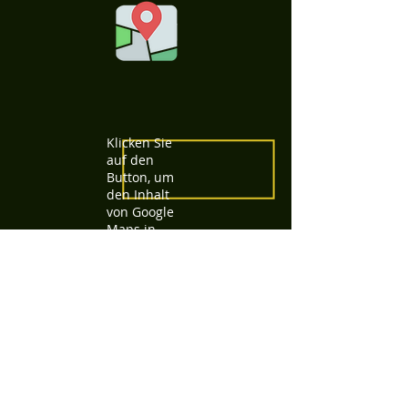
Klicken Sie
auf den
Button, um
den Inhalt
von Google
Maps in
einem
eigenen
Fenster zu
laden. Mehr
Informatione
n zu Google
Maps finden
Sie in
unserer
Datenschutz