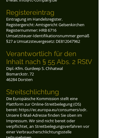
E-Mail:
info@tc-company.de
Registereintrag
Eintragung im Handelsregister.
Registergericht: Amtsgericht Gelsenkirchen
Registernummer: HRB 6716
Umsatzsteuer-Identifikationsnummer gemäß
§27 a Umsatzsteuergesetz: DE812047962
Verantwortlich für den
Inhalt nach § 55 Abs. 2 RStV
Dipl.-Kfm. Gurdeep S. Chhatwal
Bismarckstr. 72
46284 Dorsten
Streitschlichtung
Die Europäische Kommission stellt eine
Plattform zur Online-Streitbeilegung (OS)
bereit:
https://ec.europa.eu/consumers/odr
.
Unsere E-Mail-Adresse finden Sie oben im
Impressum. Wir sind nicht bereit oder
verpflichtet, an Streitbeilegungsverfahren vor
einer Verbraucherschlichtungsstelle
teilzunehmen.