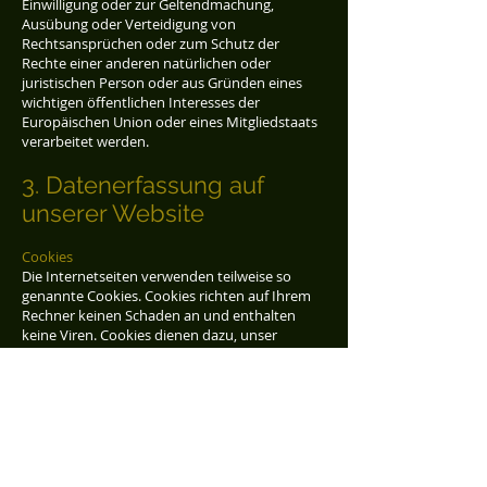
Einwilligung oder zur Geltendmachung,
Ausübung oder Verteidigung von
Rechtsansprüchen oder zum Schutz der
Rechte einer anderen natürlichen oder
juristischen Person oder aus Gründen eines
wichtigen öffentlichen Interesses der
Europäischen Union oder eines Mitgliedstaats
verarbeitet werden.
3. Datenerfassung auf
unserer Website
Cookies
Die Internetseiten verwenden teilweise so
genannte Cookies. Cookies richten auf Ihrem
Rechner keinen Schaden an und enthalten
keine Viren. Cookies dienen dazu, unser
Angebot nutzerfreundlicher, effektiver und
sicherer zu machen. Cookies sind kleine
Textdateien, die auf Ihrem Rechner abgelegt
werden und die Ihr Browser speichert. Die
meisten der von uns verwendeten Cookies
sind so genannte “Session-Cookies”. Sie
werden nach Ende Ihres Besuchs automatisch