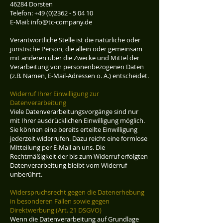
46284 Dorsten
Telefon:
+49 (0)2362 - 5 04 10
E-Mail: info@tc-company.de
Verantwortliche Stelle ist die natürliche oder
juristische Person, die allein oder gemeinsam
mit anderen über die Zwecke und Mittel der
Verarbeitung von personenbezogenen Daten
(z.B. Namen, E-Mail-Adressen o. Ä.) entscheidet.
Widerruf Ihrer Einwilligung zur
Datenverarbeitung
Viele Datenverarbeitungsvorgänge sind nur
mit Ihrer ausdrücklichen Einwilligung möglich.
Sie können eine bereits erteilte Einwilligung
jederzeit widerrufen. Dazu reicht eine formlose
Mitteilung per E-Mail an uns. Die
Rechtmäßigkeit der bis zum Widerruf erfolgten
Datenverarbeitung bleibt vom Widerruf
unberührt.
Widerspruchsrecht gegen die Datenerhebung
in besonderen Fällen sowie gegen
Direktwerbung (Art. 21 DSGVO)
Wenn die Datenverarbeitung auf Grundlage